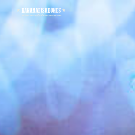
Bananafishbones
Rock -, Pop - und Grungemusik von den Bananafishbones - Florian Rein - Peter Horn - Sebastian Horn